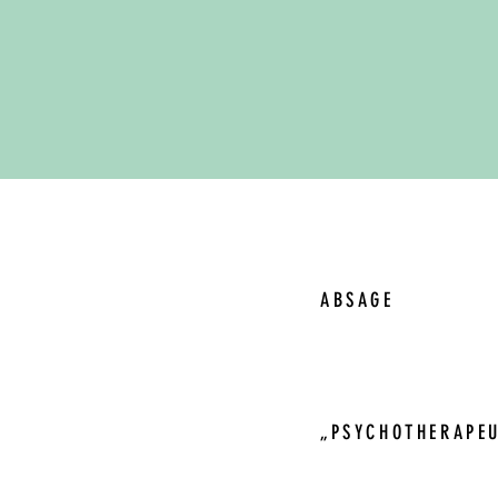
ABSAGE
Wenn Ihnen etwas da
bitte ich Sie 24 Stu
„PSYCHOTHERAPEU
Ich befinde mich im 