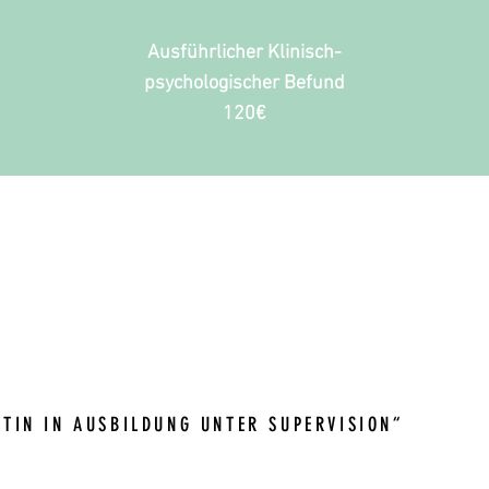
Ausführlicher Klinisch-
psychologischer Befund
120€
zwischen kommt und Sie zum vereinbarten Termin nicht 
nden im Vorfeld abzusagen, ansonsten wird das Honorar ver
TIN IN AUSBILDUNG UNTER SUPERVISION“
letzten Abschnitt meiner Ausbildung zur Psychotherapeutin