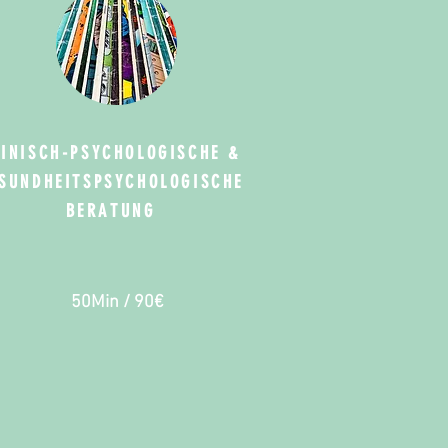
LINISCH-PSYCHOLOGISCHE &
SUNDHEITSPSYCHOLOGISCHE
BERATUNG
50Min / 90€